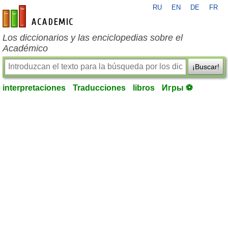
RU
EN
DE
FR
es-academic.com
Los diccionarios y las enciclopedias sobre el
Académico
¡Buscar!
interpretaciones
Traducciones
libros
Игры ⚽