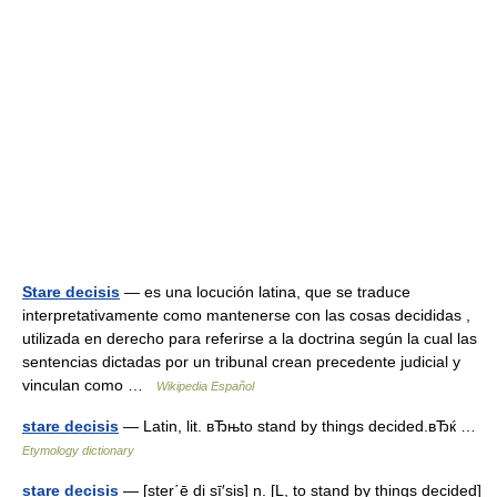
Stare decisis
— es una locución latina, que se traduce
interpretativamente como mantenerse con las cosas decididas ,
utilizada en derecho para referirse a la doctrina según la cual las
sentencias dictadas por un tribunal crean precedente judicial y
vinculan como …
Wikipedia Español
stare decisis
— Latin, lit. вЂњto stand by things decided.вЂќ …
Etymology dictionary
stare decisis
— [ster΄ē di sī′sis] n. [L, to stand by things decided]