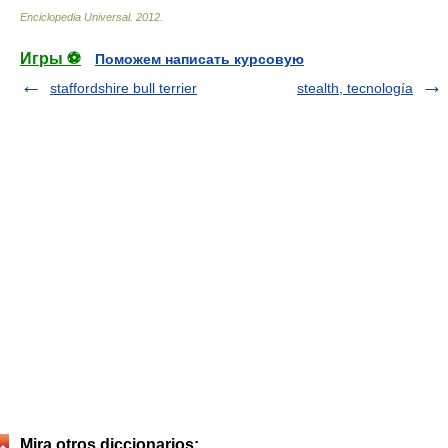
Enciclopedia Universal
.
2012
.
Игры ⚽
Поможем написать курсовую
staffordshire bull terrier
stealth, tecnología
Mira otros diccionarios: