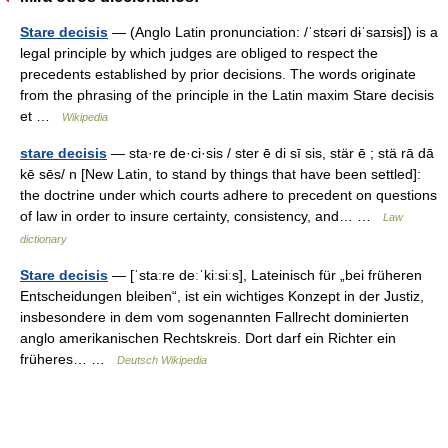
Stare decisis
— (Anglo Latin pronunciation: /ˈstɛəri dɨˈsaɪsɨs]) is a
legal principle by which judges are obliged to respect the
precedents established by prior decisions. The words originate
from the phrasing of the principle in the Latin maxim Stare decisis
et …
Wikipedia
stare decisis
— sta·re de·ci·sis / ster ē di sī sis, stär ē ; stä rā dā
kē sēs/ n [New Latin, to stand by things that have been settled]:
the doctrine under which courts adhere to precedent on questions
of law in order to insure certainty, consistency, and… …
Law
dictionary
Stare decisis
— [ˈstaːre deːˈkiːsiːs], Lateinisch für „bei früheren
Entscheidungen bleiben“, ist ein wichtiges Konzept in der Justiz,
insbesondere in dem vom sogenannten Fallrecht dominierten
anglo amerikanischen Rechtskreis. Dort darf ein Richter ein
früheres… …
Deutsch Wikipedia